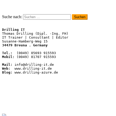
Suche nach:
Drilling IT
Thomas Drilling (Dipl. -Ing. FH)

IT Trainer | Consultant | Editor

34479 Breuna . Germany
Tel.:
Mobil:
 (0049) 01707 915593

Mail:
Web:
Blog:
 www.drilling-azure.de