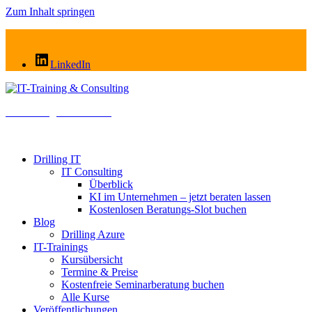
Zum Inhalt springen
LinkedIn
IT-Training & Consulting
Cloud . AI . Modern Work
Drilling IT
IT Consulting
Überblick
KI im Unternehmen – jetzt beraten lassen
Kostenlosen Beratungs-Slot buchen
Blog
Drilling Azure
IT-Trainings
Kursübersicht
Termine & Preise
Kostenfreie Seminarberatung buchen
Alle Kurse
Veröffentlichungen