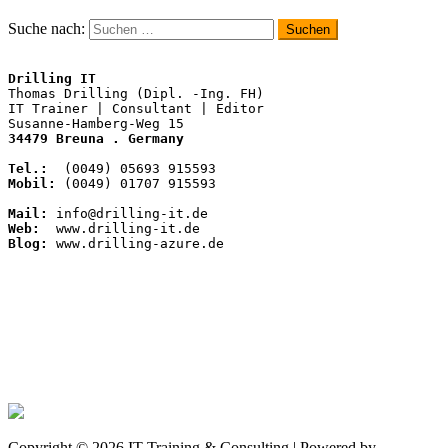
Suche nach:
Drilling IT
Thomas Drilling (Dipl. -Ing. FH)

IT Trainer | Consultant | Editor

34479 Breuna . Germany
Tel.:
Mobil:
 (0049) 01707 915593

Mail:
Web:
Blog:
 www.drilling-azure.de
Copyright © 2026 IT-Training & Consulting | Powered by