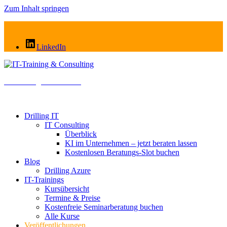
Zum Inhalt springen
LinkedIn
IT-Training & Consulting
Cloud . AI . Modern Work
Drilling IT
IT Consulting
Überblick
KI im Unternehmen – jetzt beraten lassen
Kostenlosen Beratungs-Slot buchen
Blog
Drilling Azure
IT-Trainings
Kursübersicht
Termine & Preise
Kostenfreie Seminarberatung buchen
Alle Kurse
Veröffentlichungen