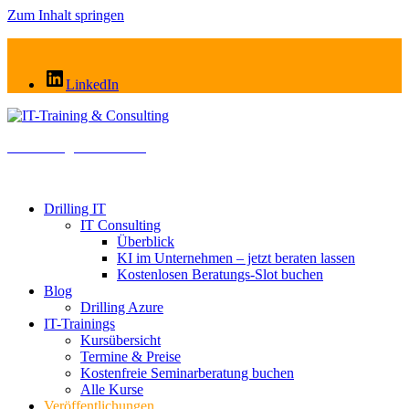
Zum Inhalt springen
LinkedIn
IT-Training & Consulting
Cloud . AI . Modern Work
Drilling IT
IT Consulting
Überblick
KI im Unternehmen – jetzt beraten lassen
Kostenlosen Beratungs-Slot buchen
Blog
Drilling Azure
IT-Trainings
Kursübersicht
Termine & Preise
Kostenfreie Seminarberatung buchen
Alle Kurse
Veröffentlichungen